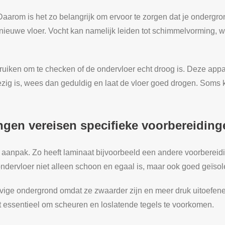
aarom is het zo belangrijk om ervoor te zorgen dat je ondergrond
nieuwe vloer. Vocht kan namelijk leiden tot schimmelvorming, wat
uiken om te checken of de ondervloer echt droog is. Deze appar
ig is, wees dan geduldig en laat de vloer goed drogen. Soms k
ngen vereisen specifieke voorbereiding
aanpak. Zo heeft laminaat bijvoorbeeld een andere voorbereiding
ondervloer niet alleen schoon en egaal is, maar ook goed geïsol
vige ondergrond omdat ze zwaarder zijn en meer druk uitoefene
ht essentieel om scheuren en loslatende tegels te voorkomen.