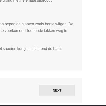
e grond niet helemaal uitdroogt.
 van bepaalde planten zoals bonte wilgen. De
tes te voorkomen. Door oude takken weg te
et snoeien kun je mulch rond de basis
NEXT