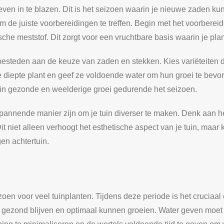
 leven in te blazen. Dit is het seizoen waarin je nieuwe zaden k
 om de juiste voorbereidingen te treffen. Begin met het voorber
che meststof. Dit zorgt voor een vruchtbare basis waarin je pl
besteden aan de keuze van zaden en stekken. Kies variëteiten di
e diepte plant en geef ze voldoende water om hun groei te bevo
ert in gezonde en weelderige groei gedurende het seizoen.
annende manier zijn om je tuin diverser te maken. Denk aan he
it niet alleen verhoogt het esthetische aspect van je tuin, maar
gen achtertuin.
oen voor veel tuinplanten. Tijdens deze periode is het cruciaal
 gezond blijven en optimaal kunnen groeien. Water geven moet z