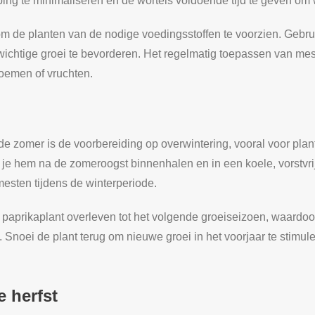
ing te minimaliseren en de wortels voldoende tijd te geven om
m de planten van de nodige voedingsstoffen te voorzien. Gebru
nwichtige groei te bevorderen. Het regelmatig toepassen van mes
loemen of vruchten.
 de zomer is de voorbereiding op overwintering, vooral voor plan
n je hem na de zomeroogst binnenhalen en in een koele, vorstvrij
mesten tijdens de winterperiode.
paprikaplant overleven tot het volgende groeiseizoen, waardoor
Snoei de plant terug om nieuwe groei in het voorjaar te stimul
e herfst