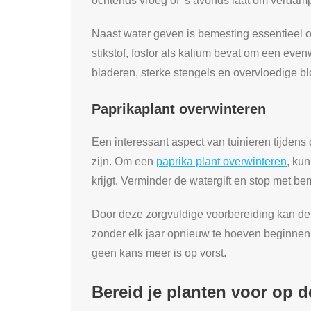
ochtends vroeg of ‘s avonds laat om verdamp
Naast water geven is bemesting essentieel o
stikstof, fosfor als kalium bevat om een eve
bladeren, sterke stengels en overvloedige b
Paprikaplant overwinteren
Een interessant aspect van tuinieren tijdens
zijn. Om een
paprika plant overwinteren
, ku
krijgt. Verminder de watergift en stop met be
Door deze zorgvuldige voorbereiding kan de 
zonder elk jaar opnieuw te hoeven beginnen. 
geen kans meer is op vorst.
Bereid je planten voor op d