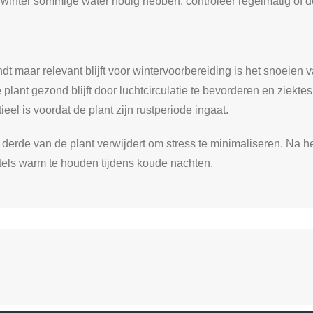
de winter sommige water nodig hebben; controleer regelmatig of d
ndt maar relevant blijft voor wintervoorbereiding is het snoeien
 plant gezond blijft door luchtcirculatie te bevorderen en ziek
eel is voordat de plant zijn rustperiode ingaat.
 derde van de plant verwijdert om stress te minimaliseren. Na h
els warm te houden tijdens koude nachten.