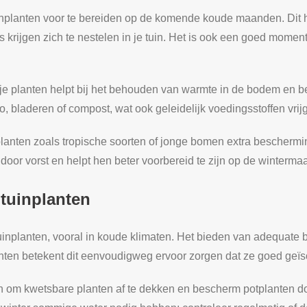
tuinplanten voor te bereiden op de komende koude maanden. Dit 
s krijgen zich te nestelen in je tuin. Het is ook een goed momen
je planten helpt bij het behouden van warmte in de bodem en b
, bladeren of compost, wat ook geleidelijk voedingsstoffen vrijge
nten zoals tropische soorten of jonge bomen extra bescherming
door vorst en helpt hen beter voorbereid te zijn op de winterma
tuinplanten
 tuinplanten, vooral in koude klimaten. Het bieden van adequate
anten betekent dit eenvoudigweg ervoor zorgen dat ze goed geïso
om kwetsbare planten af te dekken en bescherm potplanten door