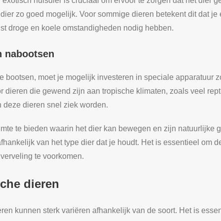
xotisch huisdier is cruciaal om ervoor te zorgen dat het dier gez
 dier zo goed mogelijk. Voor sommige dieren betekent dit dat j
 juist droge en koele omstandigheden nodig hebben.
n nabootsen
 bootsen, moet je mogelijk investeren in speciale apparatuur 
voor dieren die gewend zijn aan tropische klimaten, zoals veel rep
 deze dieren snel ziek worden.
imte te bieden waarin het dier kan bewegen en zijn natuurlijke 
 afhankelijk van het type dier dat je houdt. Het is essentieel om de
m verveling te voorkomen.
sche dieren
en kunnen sterk variëren afhankelijk van de soort. Het is esse