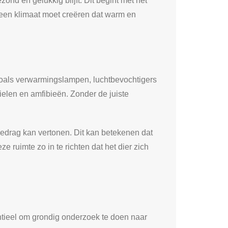
ond en gelukkig blijft. Dit begint met het
e een klimaat moet creëren dat warm en
zoals verwarmingslampen, luchtbevochtigers
tielen en amfibieën. Zonder de juiste
gedrag kan vertonen. Dit kan betekenen dat
ze ruimte zo in te richten dat het dier zich
ntieel om grondig onderzoek te doen naar