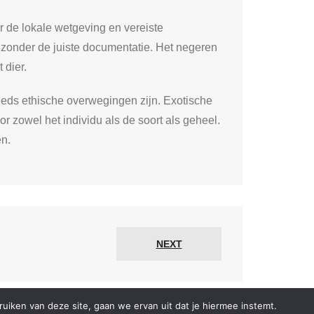
r de lokale wetgeving en vereiste
 zonder de juiste documentatie. Het negeren
 dier.
teeds ethische overwegingen zijn. Exotische
 zowel het individu als de soort als geheel.
en.
NEXT
iken van deze site, gaan we ervan uit dat je hiermee instemt.