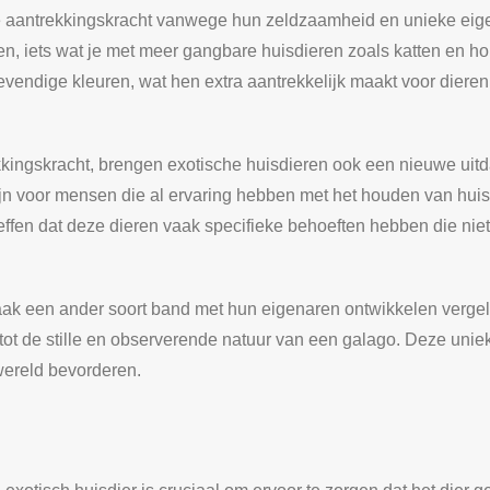
e aantrekkingskracht vanwege hun zeldzaamheid en unieke ei
ren, iets wat je met meer gangbare huisdieren zoals katten en h
endige kleuren, wat hen extra aantrekkelijk maakt voor dierenli
kingskracht, brengen exotische huisdieren ook een nieuwe uit
jn voor mensen die al ervaring hebben met het houden van huis
seffen dat deze dieren vaak specifieke behoeften hebben die niet 
aak een ander soort band met hun eigenaren ontwikkelen vergele
ot de stille en observerende natuur van een galago. Deze unieke
wereld bevorderen.