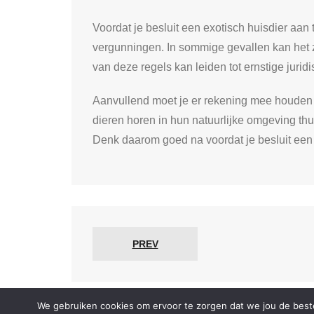
Voordat je besluit een exotisch huisdier aan
vergunningen. In sommige gevallen kan het z
van deze regels kan leiden tot ernstige juri
Aanvullend moet je er rekening mee houden da
dieren horen in hun natuurlijke omgeving th
Denk daarom goed na voordat je besluit ee
PREV
We gebruiken cookies om ervoor te zorgen dat we jou de beste