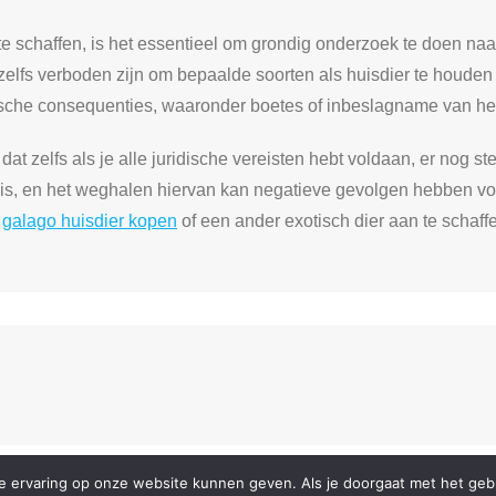
 te schaffen, is het essentieel om grondig onderzoek te doen naa
elfs verboden zijn om bepaalde soorten als huisdier te houden
dische consequenties, waaronder boetes of inbeslagname van het
t zelfs als je alle juridische vereisten hebt voldaan, er nog s
uis, en het weghalen hiervan kan negatieve gevolgen hebben voor
n
galago huisdier kopen
of een ander exotisch dier aan te schaff
 ervaring op onze website kunnen geven. Als je doorgaat met het gebru