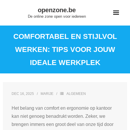
Skip
openzone.be
to
De online zone open voor iedereen
content
COMFORTABEL EN STIJLVOL
WERKEN: TIPS VOOR JOUW
IDEALE WERKPLEK
DEC 16, 2025
MARIJE
ALGEMEEN
Het belang van comfort en ergonomie op kantoor
kan niet genoeg benadrukt worden. Zeker, we
brengen immers een groot deel van onze tijd door