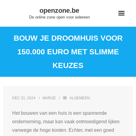
Skip
openzone.be
to
De online zone open voor iedereen
content
BOUW JE DROOMHUIS VOOR
150.000 EURO MET SLIMME
KEUZES
DEC 31, 2024
MARIJE
ALGEMEEN
Het bouwen van een huis is een spannende
onderneming, maar kan vaak ontmoedigend lijken
vanwege de hoge kosten. Echter, met een goed